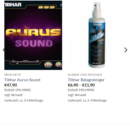
PRODUKTE
KLEBER UND REINIGER
Tibhar Aurus Sound
Tibhar Belagreiniger
Preisspanne:
€
47,90
€
6,90
–
€
11,90
€6,90
Enthält 19% MWSt
Enthält 19% MWSt
bis
zzgl.
Versand
zzgl.
Versand
€11,90
Lieferzeit: ca. 3-4 Werktage
Lieferzeit: ca. 2-3 Werktage