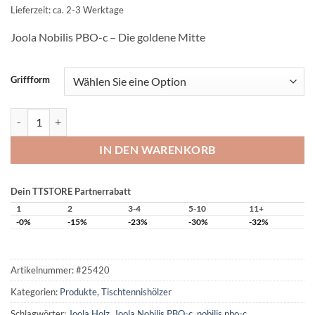
€189,00
€149,00.
Lieferzeit: ca. 2-3 Werktage
Joola Nobilis PBO-c – Die goldene Mitte
Griffform
Joola Holz Nobilis PBO-c Menge
IN DEN WARENKORB
Dein TTSTORE Partnerrabatt
1
2
3-4
5-10
11+
-0%
-15%
-23%
-30%
-32%
Artikelnummer:
#25420
Kategorien:
Produkte
,
Tischtennishölzer
Schlagwörter:
Joola Holz
,
Joola Nobilis PBO-c
,
nobilis pbo-c