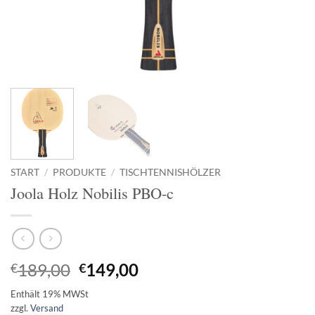
START
/
PRODUKTE
/
TISCHTENNISHÖLZER
Joola Holz Nobilis PBO-c
Ursprünglicher
Aktueller
189,00
149,00
€
€
Preis
Preis
Enthält 19% MWSt
war:
ist:
zzgl.
Versand