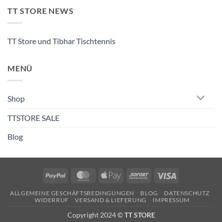
TT STORE NEWS
TT Store und Tibhar Tischtennis
MENÜ
Shop
TTSTORE SALE
Blog
PayPal
MasterCard
Apple
Sofort
Visa
Pay
ALLGEMEINE GESCHÄFTSBEDINGUNGEN
BLOG
DATENSCHUTZ
WIDERRUF
VERSAND & LIEFERUNG
IMPRESSUM
Copyright 2024 ©
TT STORE