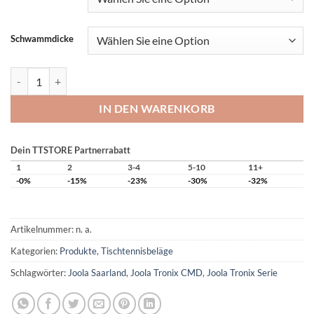
Schwammdicke
Joola Tronix CMD Menge
IN DEN WARENKORB
Dein TTSTORE Partnerrabatt
1
2
3-4
5-10
11+
-0%
-15%
-23%
-30%
-32%
Artikelnummer:
n. a.
Kategorien:
Produkte
,
Tischtennisbeläge
Schlagwörter:
Joola Saarland
,
Joola Tronix CMD
,
Joola Tronix Serie