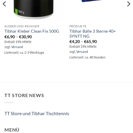
KLEBER UND REINIGER
PRODUKTE
Tibhar Bälle 3 Sterne 40+
Tibhar Kleber Clean Fix 500G
SYNTT NG
Preisspanne:
€
6,90
–
€
30,90
€6,90
Preisspanne:
€
4,20
–
€
65,90
Enthält 19% MWSt
bis
€4,20
Enthält 19% MWSt
zzgl.
Versand
€30,90
bis
zzgl.
Versand
€65,90
Lieferzeit: ca. 2-3 Werktage
Lieferzeit: ca. 48 Stunden
TT STORE NEWS
TT Store und Tibhar Tischtennis
MENÜ