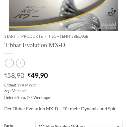
START
/
PRODUKTE
/
TISCHTENNISBELÄGE
Tibhar Evolution MX-D
Ursprünglicher
Aktueller
58,90
49,90
€
€
Preis
Preis
Enthält 19% MWSt
war:
ist:
zzgl.
Versand
€58,90
€49,90.
Lieferzeit: ca. 2-3 Werktage
Der Tibhar Evolution MX-D – Für mehr Dynamik und Spin.
Farbe