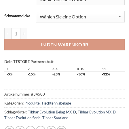
Schwammdicke
Tibhar Evolution MX-D Menge
IN DEN WARENKORB
Dein TTSTORE Partnerrabatt
1
2
3-4
5-10
11+
-0%
-15%
-23%
-30%
-32%
Artikelnummer:
#34500
Kategorien:
Produkte
,
Tischtennisbeläge
Schlagwörter:
Tibhar Evolution Belag MX-D
,
Tibhar Evolution MX-D
,
Tibhar Evolution Serie
,
Tibhar Saarland