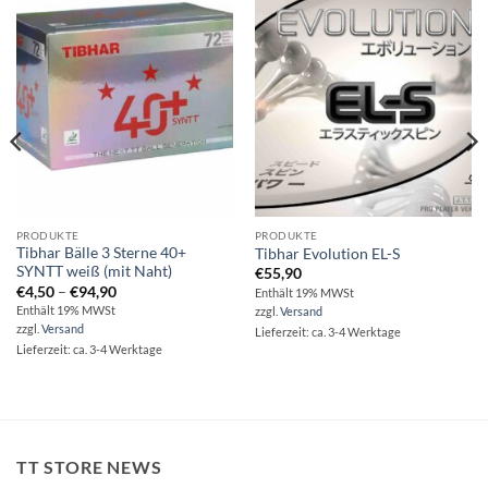
PRODUKTE
PRODUKTE
Tibhar Bälle 3 Sterne 40+
Tibhar Evolution EL-S
SYNTT weiß (mit Naht)
€
55,90
Preisspanne:
€
4,50
–
€
94,90
Enthält 19% MWSt
€4,50
Enthält 19% MWSt
zzgl.
Versand
bis
zzgl.
Versand
€94,90
Lieferzeit: ca. 3-4 Werktage
Lieferzeit: ca. 3-4 Werktage
TT STORE NEWS