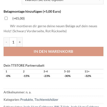
Belagmontage hinzufügen (+5,00 Euro)
(+€5,00)
Wir montieren dir gerne deine neuen Beläge auf dein neues
Holz! (Schwarz Vorderseite, Rot Rückseite)
JOOLA Hugo Calderano AW-7 Holz Menge
IN DEN WARENKORB
Dein TTSTORE Partnerrabatt
1
2
3-4
5-10
11+
-0%
-15%
-23%
-30%
-32%
Artikelnummer:
n. a.
Kategorien:
Produkte
,
Tischtennishölzer