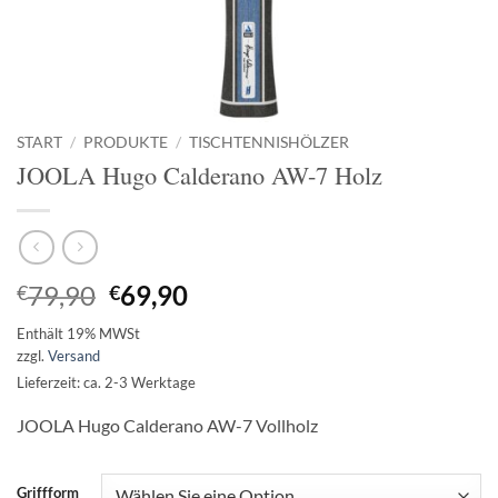
START
/
PRODUKTE
/
TISCHTENNISHÖLZER
JOOLA Hugo Calderano AW-7 Holz
Ursprünglicher
Aktueller
79,90
69,90
€
€
Preis
Preis
Enthält 19% MWSt
war:
ist:
zzgl.
Versand
€79,90
€69,90.
Lieferzeit: ca. 2-3 Werktage
JOOLA Hugo Calderano AW-7 Vollholz
Griffform