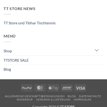
TT STORE NEWS
TT Store und Tibhar Tischtennis
MENÜ
Shop
TTSTORE SALE
Blog
PayPal
MasterCard
Apple
Sofort
Visa
Pay
ALLGEMEINE GESCHÄFTSBEDINGUNGEN
BLOG
DATENSCHUTZ
WIDERRUF
VERSAND & LIEFERUNG
IMPRESSUM
Copyright 2024 ©
TT STORE