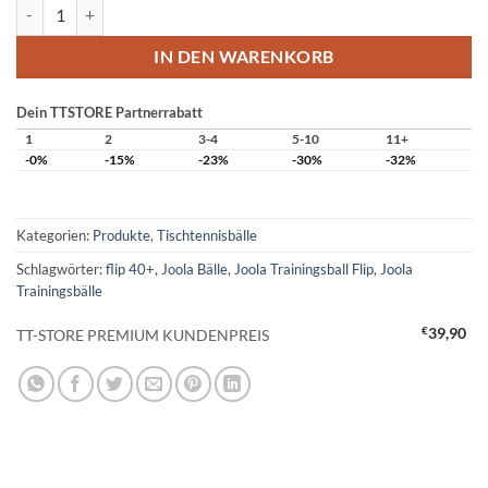
Joola Trainingsbälle Flip 40+ Menge
IN DEN WARENKORB
Dein TTSTORE Partnerrabatt
1
2
3-4
5-10
11+
-0%
-15%
-23%
-30%
-32%
Kategorien:
Produkte
,
Tischtennisbälle
Schlagwörter:
flip 40+
,
Joola Bälle
,
Joola Trainingsball Flip
,
Joola
Trainingsbälle
€
39,90
TT-STORE PREMIUM KUNDENPREIS