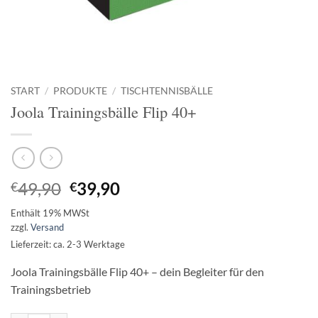
START
/
PRODUKTE
/
TISCHTENNISBÄLLE
Joola Trainingsbälle Flip 40+
Ursprünglicher
Aktueller
49,90
39,90
€
€
Preis
Preis
Enthält 19% MWSt
war:
ist:
zzgl.
Versand
€49,90
€39,90.
Lieferzeit: ca. 2-3 Werktage
Joola Trainingsbälle Flip 40+ – dein Begleiter für den
Trainingsbetrieb