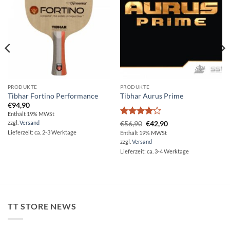
PRODUKTE
PRODUKTE
Tibhar Fortino Performance
Tibhar Aurus Prime
€
94,90
Enthält 19% MWSt
Bewertet
zzgl.
Versand
Ursprünglicher
Aktueller
€
56,90
€
42,90
Preis
Preis
mit
4
Lieferzeit: ca. 2-3 Werktage
Enthält 19% MWSt
war:
ist:
von 5
zzgl.
Versand
€56,90
€42,90.
Lieferzeit: ca. 3-4 Werktage
TT STORE NEWS