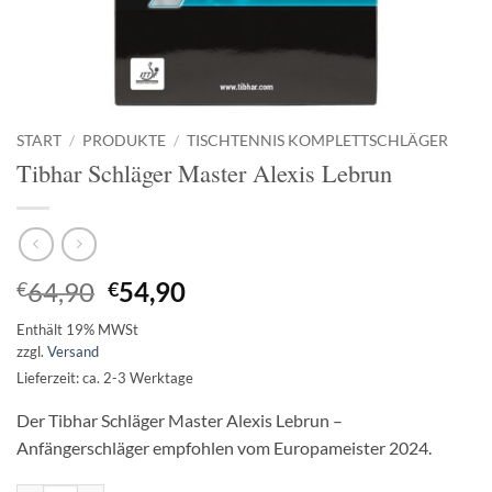
START
/
PRODUKTE
/
TISCHTENNIS KOMPLETTSCHLÄGER
Tibhar Schläger Master Alexis Lebrun
Ursprünglicher
Aktueller
64,90
54,90
€
€
Preis
Preis
Enthält 19% MWSt
war:
ist:
zzgl.
Versand
€64,90
€54,90.
Lieferzeit: ca. 2-3 Werktage
Der Tibhar Schläger Master Alexis Lebrun –
Anfängerschläger empfohlen vom Europameister 2024.