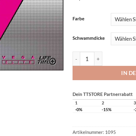
Farbe
Schwammdicke
Xiom Vega Elite Menge
IN D
Dein TTSTORE Partnerrabatt
1
2
3
-0%
-15%
-
Artikelnummer:
1095