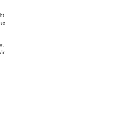
cht
sse
r.
Wir