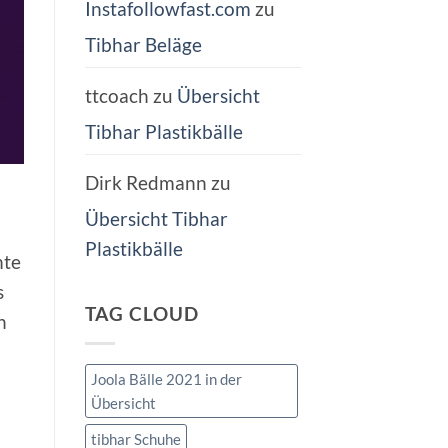
Instafollowfast.com
zu
Tibhar Beläge
ttcoach
zu
Übersicht
Tibhar Plastikbälle
Dirk Redmann
zu
Übersicht Tibhar
Plastikbälle
mte
s
TAG CLOUD
n
Joola Bälle 2021 in der
ß
Übersicht
tibhar Schuhe