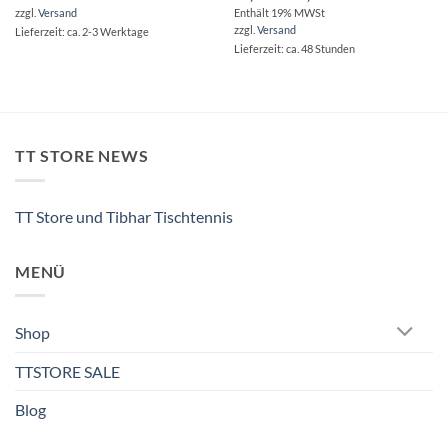
€4,20
Enthält 19% MWSt
zzgl.
Versand
bis
zzgl.
Versand
€65,90
Lieferzeit: ca. 2-3 Werktage
Lieferzeit: ca. 48 Stunden
TT STORE NEWS
TT Store und Tibhar Tischtennis
MENÜ
Shop
TTSTORE SALE
Blog