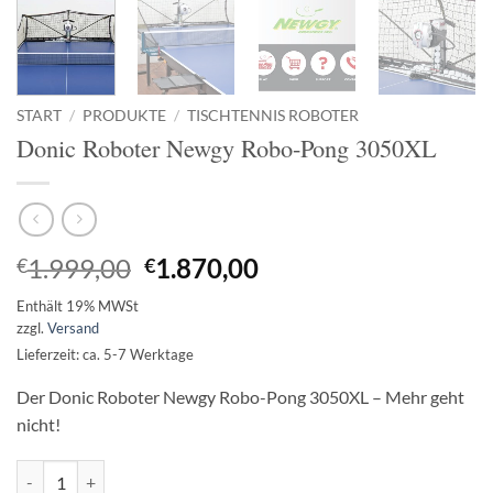
START
/
PRODUKTE
/
TISCHTENNIS ROBOTER
Donic Roboter Newgy Robo-Pong 3050XL
Ursprünglicher
Aktueller
1.999,00
1.870,00
€
€
Preis
Preis
Enthält 19% MWSt
war:
ist:
zzgl.
Versand
€1.999,00
€1.870,00.
Lieferzeit: ca. 5-7 Werktage
Der Donic Roboter Newgy Robo-Pong 3050XL – Mehr geht
nicht!
Donic Roboter Newgy Robo-Pong 3050XL Menge