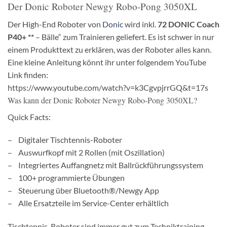
Der Donic Roboter Newgy Robo-Pong 3050XL
Der High-End Roboter von
Donic
wird inkl.
72 DONIC Coach
P40+ **
– Bälle“ zum Trainieren geliefert. Es ist schwer in nur
einem Produkttext zu erklären, was der Roboter alles kann.
Eine kleine Anleitung könnt ihr unter folgendem YouTube
Link finden:
https://www.youtube.com/watch?v=k3CgvpjrrGQ&t=17s
Was kann der Donic Roboter Newgy Robo-Pong 3050XL?
Quick Facts:
– Digitaler Tischtennis-Roboter
– Auswurfkopf mit 2 Rollen (mit Oszillation)
– Integriertes Auffangnetz mit Ballrückführungssystem
– 100+ programmierte Übungen
– Steuerung über Bluetooth®/Newgy App
– Alle Ersatzteile im Service-Center erhältlich
Tischtennis-Roboter sind immer gut zum Techniktraining.