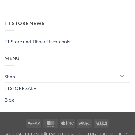
TT STORE NEWS
TT Store und Tibhar Tischtennis
MENÜ
Shop
TTSTORE SALE
Blog
PayPal
MasterCard
Apple
Sofort
Visa
Pay
ALLGEMEINE GESCHÄFTSBEDINGUNGEN
BLOG
DATENSCHUTZ