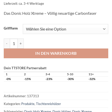
€159,00
€149,00.
Lieferzeit: ca. 3-4 Werktage
Das Donic Holz Xtreme – Völlig neuartige Carbonfaser
Griffform
Donic Holz Xtreme Menge
IN DEN WARENKORB
Dein TTSTORE Partnerrabatt
1
2
3-4
5-10
11+
-0%
-15%
-23%
-30%
-32%
Artikelnummer:
137313
Kategorien:
Produkte
,
Tischtennishölzer
Schlagwörter:
Donic Holz Xtreme
,
Donic Hölzer
,
Donic Xtreme