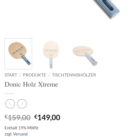
START
/
PRODUKTE
/
TISCHTENNISHÖLZER
Donic Holz Xtreme
Ursprünglicher
Aktueller
159,00
149,00
€
€
Preis
Preis
Enthält 19% MWSt
war:
ist:
zzgl.
Versand