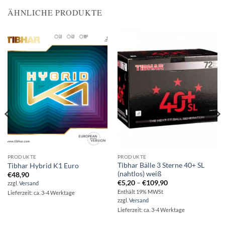
ÄHNLICHE PRODUKTE
PRODUKTE
PRODUKTE
Tibhar Bälle 3 Sterne 40+ SL
Tibhar Hybrid K1 Euro
(nahtlos) weiß
€
48,90
Preisspanne:
€
5,20
–
€
109,90
zzgl.
Versand
€5,20
Enthält 19% MWSt
Lieferzeit: ca. 3-4 Werktage
bis
zzgl.
Versand
€109,90
Lieferzeit: ca. 3-4 Werktage