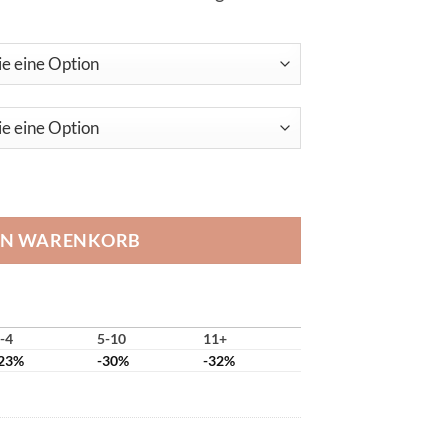
 Chop Menge
EN WARENKORB
-4
5-10
11+
23%
-30%
-32%