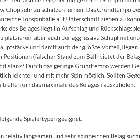
ünschen, also den Gegner mit gezielten Schupfbällen 
w Chop sehr zu schätzen lernen. Das Grundtempo des 
nnreiche Topspinbälle auf Unterschnitt ziehen zu könn
tärke des Belages liegt im Aufschlag und Rückschlagsp
u platzieren, aber auch der aggressive Schupf mit enor
 Hauptstärke und damit auch der größte Vorteil, lieg
n Positionen (falscher Stand zum Ball) bietet der Bel
 Halbdistanz? Durch das geringe Grundtempo werden 
lich leichter und mit mehr Spin möglich. Sollten Ge
 zu treffen um das maximale des Belages rauszuholen.
folgende Spielertypen geeignet:
n relativ langsamen und sehr spinneichen Belag such