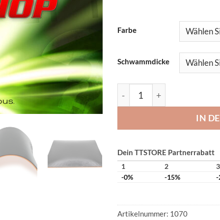
Farbe
Schwammdicke
Sauer&Tröger Secret Flow
IN D
Dein TTSTORE Partnerrabatt
1
2
3
-0%
-15%
-
Artikelnummer:
1070