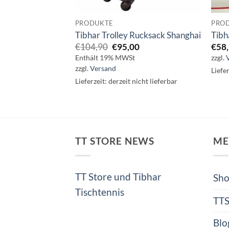
PRODUKTE
PRO
Tibhar Trolley Rucksack Shanghai
Tibh
Ursprünglicher
Aktueller
€
104,90
€
95,00
€
58
Preis
Preis
Enthält 19% MWSt
zzgl.
war:
ist:
zzgl.
Versand
Liefe
€104,90
€95,00.
Lieferzeit: derzeit nicht lieferbar
TT STORE NEWS
ME
TT Store und Tibhar
Sh
Tischtennis
TT
Blo