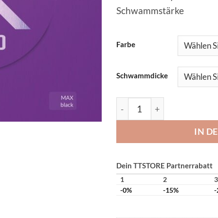
Schwammstärke
Farbe
Schwammdicke
Tibhar Hybrid MK Pro Men
IN D
Dein TTSTORE Partnerrabatt
1
2
3
-0%
-15%
-