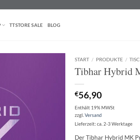
P
TTSTORE SALE
BLOG
START
/
PRODUKTE
/
TIS
Tibhar Hybrid 
€
56,90
Enthält 19% MWSt
zzgl.
Versand
Lieferzeit: ca. 2-3 Werktage
Der Tibhar Hybrid MK Pr