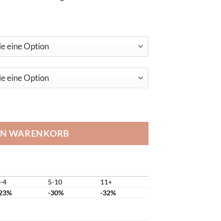
ge
EN WARENKORB
-4
5-10
11+
23%
-30%
-32%