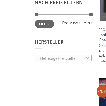
NACH PREIS FILTERN
Min.
Max.
Preis:
€30
—
€70
FILTER
Preis
Preis
PRO
Jool
Cha
HERSTELLER
€
75
Enth
zzgl.
Beliebige Hersteller
Liefe
-15