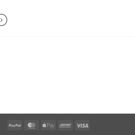
PayPal
MasterCard
Apple
Sofort
Visa
Pay