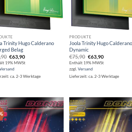
DUKTE
PRODUKTE
a Trinity Hugo Calderano
Joola Trinity Hugo Calderan
rged Belag
Dynamic
Ursprünglicher
Aktueller
Ursprünglicher
Aktueller
,90
€
63,90
€
75,90
€
63,90
Preis
Preis
Preis
Preis
ält 19% MWSt
Enthält 19% MWSt
war:
ist:
war:
ist:
Versand
zzgl.
Versand
€75,90
€63,90.
€75,90
€63,90.
rzeit: ca. 2-3 Werktage
Lieferzeit: ca. 2-3 Werktage
%