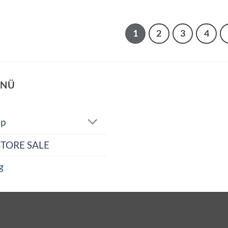
1
2
3
4
NÜ
op
STORE SALE
g