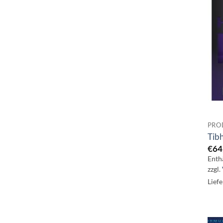
PRO
Tib
€
64
Enth
zzgl.
Liefe