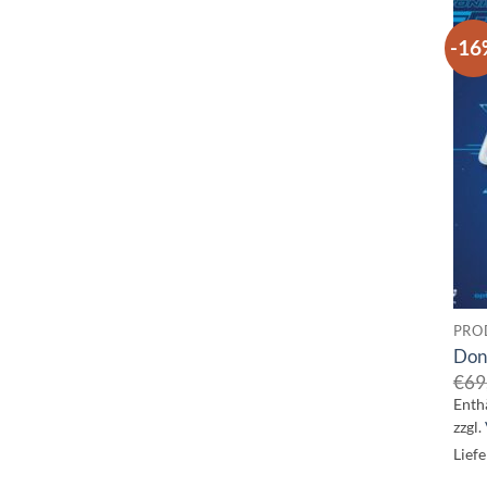
-16
PRO
Don
€
69
Enth
zzgl.
Liefe