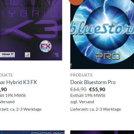
DUKTE
PRODUKTE
har Hybrid K3 FX
Donic Bluestorm Pro
Ursprünglicher
Aktueller
,90
€
64,90
€
55,90
Preis
Preis
ält 19% MWSt
Enthält 19% MWSt
war:
ist:
Versand
zzgl.
Versand
€64,90
€55,90.
rzeit: ca. 2-3 Werktage
Lieferzeit: ca. 2-3 Werktage