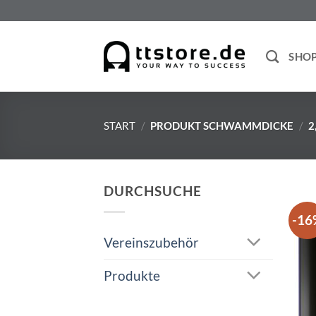
Zum
Inhalt
springen
SHO
START
/
PRODUKT SCHWAMMDICKE
/
2
DURCHSUCHE
-16
Vereinszubehör
Produkte