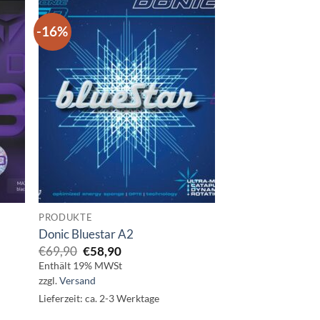
-16%
PRODUKTE
Donic Bluestar A2
Ursprünglicher
Aktueller
€
69,90
€
58,90
Preis
Preis
Enthält 19% MWSt
war:
ist:
zzgl.
Versand
€69,90
€58,90.
Lieferzeit: ca. 2-3 Werktage