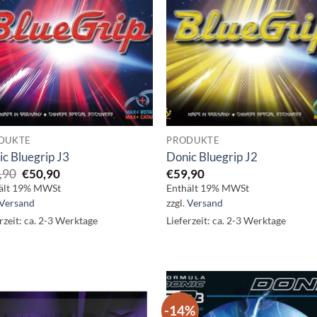
DUKTE
PRODUKTE
c Bluegrip J3
Donic Bluegrip J2
Ursprünglicher
Aktueller
,90
€
50,90
€
59,90
Preis
Preis
ält 19% MWSt
Enthält 19% MWSt
war:
ist:
Versand
zzgl.
Versand
€59,90
€50,90.
rzeit: ca. 2-3 Werktage
Lieferzeit: ca. 2-3 Werktage
-14%