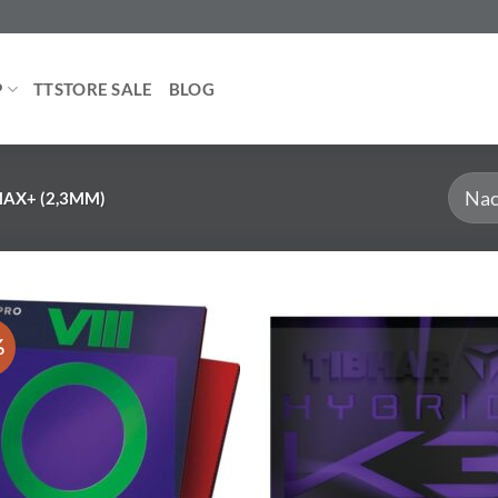
P
TTSTORE SALE
BLOG
AX+ (2,3MM)
%