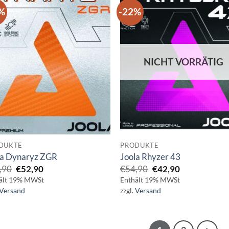
%
-22%
NICHT VORRÄTIG
DUKTE
PRODUKTE
la Dynaryz ZGR
Joola Rhyzer 43
Ursprünglicher
Aktueller
Ursprünglicher
Aktueller
,90
€
52,90
€
54,90
€
42,90
Preis
Preis
Preis
Preis
ält 19% MWSt
Enthält 19% MWSt
war:
ist:
war:
ist:
Versand
zzgl.
Versand
€64,90
€52,90.
€54,90
€42,90.