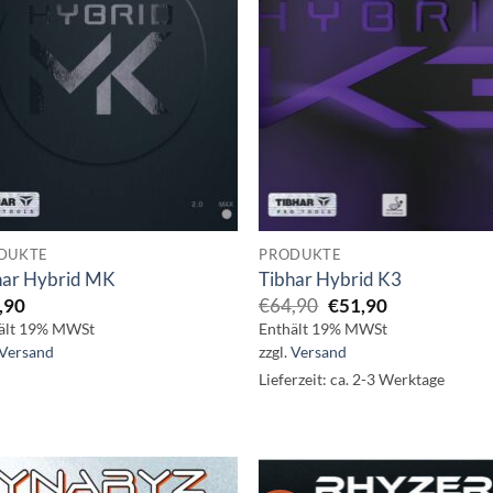
DUKTE
PRODUKTE
har Hybrid MK
Tibhar Hybrid K3
Ursprünglicher
Aktueller
,90
€
64,90
€
51,90
Preis
Preis
ält 19% MWSt
Enthält 19% MWSt
war:
ist:
Versand
zzgl.
Versand
€64,90
€51,90.
Lieferzeit: ca. 2-3 Werktage