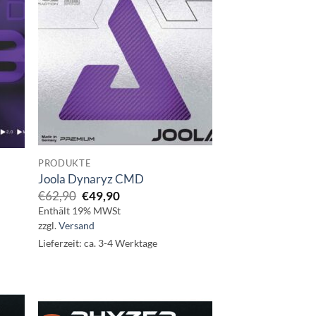
PRODUKTE
Joola Dynaryz CMD
Ursprünglicher
Aktueller
€
62,90
€
49,90
Preis
Preis
Enthält 19% MWSt
war:
ist:
zzgl.
Versand
€62,90
€49,90.
Lieferzeit: ca. 3-4 Werktage