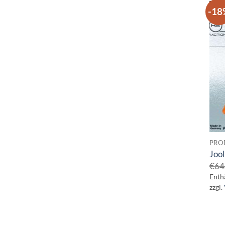
-18
PRO
Joo
€
64
Enth
zzgl.