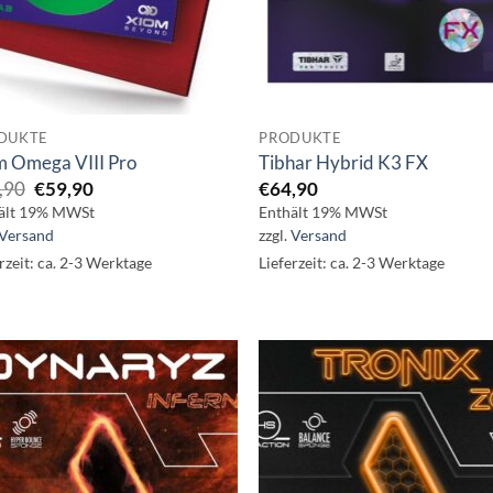
DUKTE
PRODUKTE
m Omega VIII Pro
Tibhar Hybrid K3 FX
Ursprünglicher
Aktueller
,90
€
59,90
€
64,90
Preis
Preis
ält 19% MWSt
Enthält 19% MWSt
war:
ist:
Versand
zzgl.
Versand
€64,90
€59,90.
rzeit: ca. 2-3 Werktage
Lieferzeit: ca. 2-3 Werktage