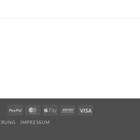
PayPal
MasterCard
Apple
Sofort
Visa
Pay
FERUNG
IMPRESSUM