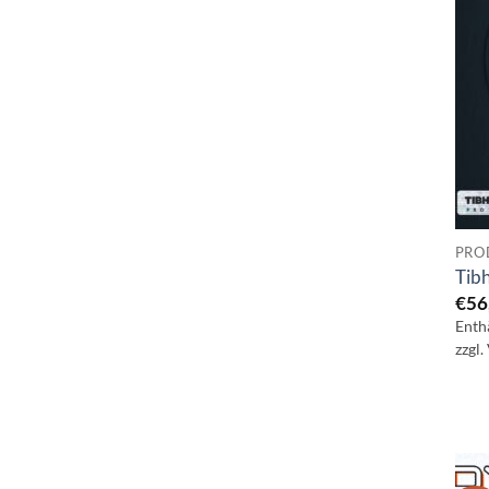
PRO
Tib
€
56
Enth
zzgl.