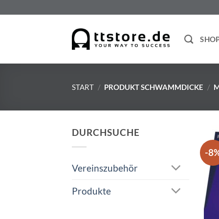
Zum
Inhalt
springen
SHO
START
/
PRODUKT SCHWAMMDICKE
/
M
DURCHSUCHE
-8
Vereinszubehör
Produkte