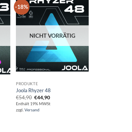
-18%
NICHT VORRÄTIG
PRODUKTE
Joola Rhyzer 48
Ursprünglicher
Aktueller
€
54,90
€
44,90
Preis
Preis
Enthält 19% MWSt
war:
ist:
zzgl.
Versand
€54,90
€44,90.