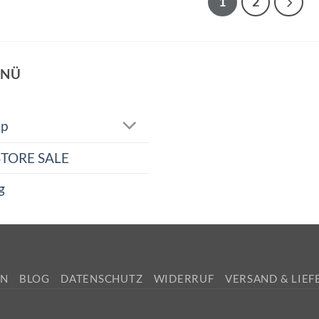
1
2
NÜ
op
STORE SALE
g
EN
BLOG
DATENSCHUTZ
WIDERRUF
VERSAND & LIE