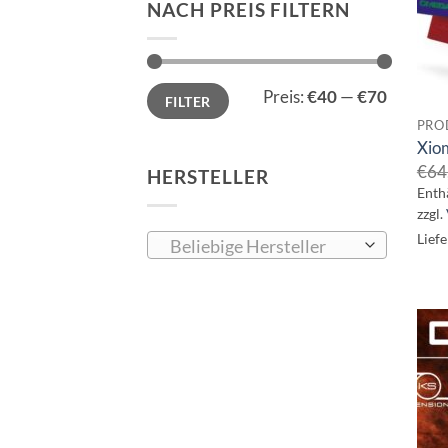
NACH PREIS FILTERN
Min.
Max.
Preis:
€40
—
€70
FILTER
Preis
Preis
PRO
Xio
€
64
HERSTELLER
Enth
zzgl.
Liefe
Beliebige Hersteller